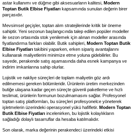
astar kullanımı ve düğme gibi aksesuarların kalitesi, 
Modern 
Toptan Butik Elbise Fiyatları
 kapsamında sunulan değerin birer 
parçasıdır.
Mevsimsel geçişler, toptan alım stratejilerinde kritik bir öneme 
sahiptir. Yeni sezonun başlangıcında talep edilen popüler modeller 
ile sezon ortasında stok yenilemek için alınan modeller arasında 
fiyatlandırma farkları olabilir. Butik sahipleri, 
Modern Toptan Butik 
Elbise Fiyatları
 takibini yaparken, erken sipariş avantajlarını 
kullanarak maliyetlerini minimize etme yoluna gidebilirler. Bu 
sayede, perakende satış aşamasında daha esnek kampanya ve 
indirim imkanlarına sahip olurlar.
Lojistik ve nakliye süreçleri de toplam maliyetin göz ardı 
edilmemesi gereken bölümleridir. Ürünlerin üretim merkezinden 
butiğe ulaşana kadar geçen süreçte güvenli paketleme ve hızlı 
teslimat, ürünlerin formunun bozulmamasını sağlar. Profesyonel 
toptan satış platformları, bu süreçleri profesyonelce yöneterek 
işletmelerin üzerindeki operasyonel yükü hafifletir. 
Modern Toptan 
Butik Elbise Fiyatları
 incelenirken, bu lojistik kolaylıkların 
sağladığı dolaylı tasarruflar da hesaba katılmalıdır.
Son olarak, marka değerinin perakendeci üzerindeki etkisi 