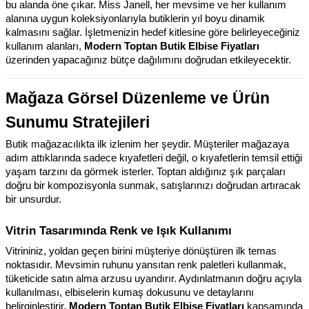
bu alanda öne çıkar. Miss Janell, her mevsime ve her kullanım 
alanına uygun koleksiyonlarıyla butiklerin yıl boyu dinamik 
kalmasını sağlar. İşletmenizin hedef kitlesine göre belirleyeceğiniz 
kullanım alanları, 
Modern Toptan Butik Elbise Fiyatları
üzerinden yapacağınız bütçe dağılımını doğrudan etkileyecektir.
Mağaza Görsel Düzenleme ve Ürün 
Sunumu Stratejileri
Butik mağazacılıkta ilk izlenim her şeydir. Müşteriler mağazaya 
adım attıklarında sadece kıyafetleri değil, o kıyafetlerin temsil ettiği 
yaşam tarzını da görmek isterler. Toptan aldığınız şık parçaları 
doğru bir kompozisyonla sunmak, satışlarınızı doğrudan artıracak 
bir unsurdur.
Vitrin Tasarımında Renk ve Işık Kullanımı
Vitrininiz, yoldan geçen birini müşteriye dönüştüren ilk temas 
noktasıdır. Mevsimin ruhunu yansıtan renk paletleri kullanmak, 
tüketicide satın alma arzusu uyandırır. Aydınlatmanın doğru açıyla 
kullanılması, elbiselerin kumaş dokusunu ve detaylarını 
belirginleştirir. 
Modern Toptan Butik Elbise Fiyatları
 kapsamında 