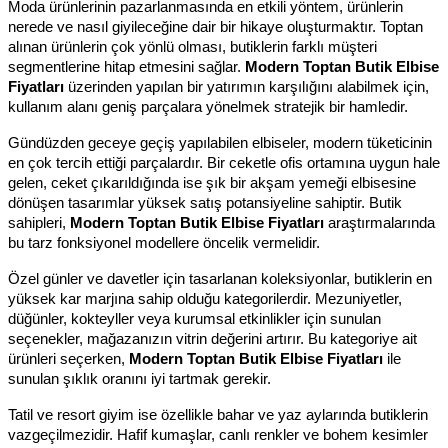
Moda ürünlerinin pazarlanmasında en etkili yöntem, ürünlerin 
nerede ve nasıl giyileceğine dair bir hikaye oluşturmaktır. Toptan 
alınan ürünlerin çok yönlü olması, butiklerin farklı müşteri 
segmentlerine hitap etmesini sağlar. 
Modern Toptan Butik Elbise 
Fiyatları
 üzerinden yapılan bir yatırımın karşılığını alabilmek için, 
kullanım alanı geniş parçalara yönelmek stratejik bir hamledir.
Gündüzden geceye geçiş yapılabilen elbiseler, modern tüketicinin 
en çok tercih ettiği parçalardır. Bir ceketle ofis ortamına uygun hale 
gelen, ceket çıkarıldığında ise şık bir akşam yemeği elbisesine 
dönüşen tasarımlar yüksek satış potansiyeline sahiptir. Butik 
sahipleri, 
Modern Toptan Butik Elbise Fiyatları
 araştırmalarında 
bu tarz fonksiyonel modellere öncelik vermelidir.
Özel günler ve davetler için tasarlanan koleksiyonlar, butiklerin en 
yüksek kar marjına sahip olduğu kategorilerdir. Mezuniyetler, 
düğünler, kokteyller veya kurumsal etkinlikler için sunulan 
seçenekler, mağazanızın vitrin değerini artırır. Bu kategoriye ait 
ürünleri seçerken, 
Modern Toptan Butik Elbise Fiyatları
 ile 
sunulan şıklık oranını iyi tartmak gerekir.
Tatil ve resort giyim ise özellikle bahar ve yaz aylarında butiklerin 
vazgeçilmezidir. Hafif kumaşlar, canlı renkler ve bohem kesimler 