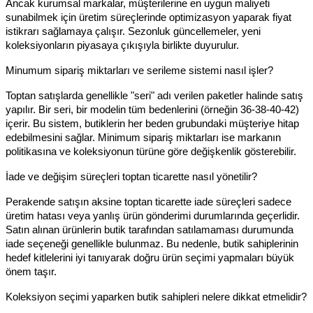
Ancak kurumsal markalar, müşterilerine en uygun maliyeti 
sunabilmek için üretim süreçlerinde optimizasyon yaparak fiyat 
istikrarı sağlamaya çalışır. Sezonluk güncellemeler, yeni 
koleksiyonların piyasaya çıkışıyla birlikte duyurulur.
Minumum sipariş miktarları ve serileme sistemi nasıl işler?
Toptan satışlarda genellikle "seri" adı verilen paketler halinde satış 
yapılır. Bir seri, bir modelin tüm bedenlerini (örneğin 36-38-40-42) 
içerir. Bu sistem, butiklerin her beden grubundaki müşteriye hitap 
edebilmesini sağlar. Minimum sipariş miktarları ise markanın 
politikasına ve koleksiyonun türüne göre değişkenlik gösterebilir.
İade ve değişim süreçleri toptan ticarette nasıl yönetilir?
Perakende satışın aksine toptan ticarette iade süreçleri sadece 
üretim hatası veya yanlış ürün gönderimi durumlarında geçerlidir. 
Satın alınan ürünlerin butik tarafından satılamaması durumunda 
iade seçeneği genellikle bulunmaz. Bu nedenle, butik sahiplerinin 
hedef kitlelerini iyi tanıyarak doğru ürün seçimi yapmaları büyük 
önem taşır.
Koleksiyon seçimi yaparken butik sahipleri nelere dikkat etmelidir?