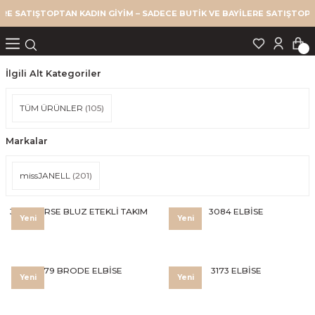
 SATIŞ
TOPTAN KADIN GİYİM – SADECE BUTİK VE BAYİLERE SATIŞ
TOPTAN 
Geri Dön
Geri Dön
Geri Dön
Geri Dön
Geri Dön
AKIM
İlgili Alt Kategoriler
TÜM ÜRÜNLER
(105)
IM
Markalar
missJANELL
(201)
3178 KORSE BLUZ ETEKLİ TAKIM
3084 ELBİSE
Yeni
Yeni
3179 BRODE ELBİSE
3173 ELBİSE
Yeni
Yeni