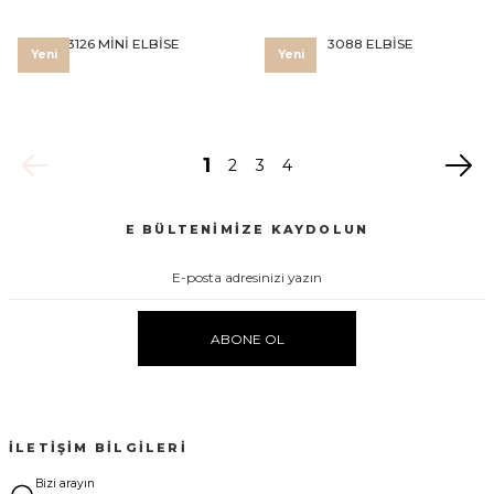
3126 MİNİ ELBİSE
3088 ELBİSE
Yeni
Yeni
1
2
3
4
E BÜLTENİMİZE KAYDOLUN
ABONE OL
İLETIŞIM BILGILERI
Bizi arayın