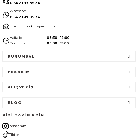
0 542 197 85 34
Whatsapp
0 542 197 85 34
E-Posta
info@missjanell.com
Hafta içi
08:30 - 19:00
Cumartesi
08:30 - 15:00
KURUMSAL
HESABIM
ALIŞVERIŞ
BLOG
BİZİ TAKİP EDİN
Instagram
Tiktok